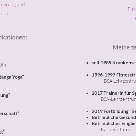
örderung und
Fit
utin
fikationen:
Meine ze
seit 1989 Krankensc
öln
1996-1997 Fitnesstr
tanga Yoga“
BSA Lehrzentr
2017 Trainerin für S
dung“
​
BSA-Lehrzentru
2019 Fortbildung "
B
erschaft“
Betriebliche Gesund
Betriebliches Eing
Karriere Tutor
g“