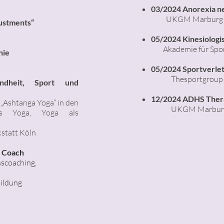
03/2024 Anorexia n
​
UKGM Marburg
justments“
05/2024 Kinesiologi
Akademie für Spor
hie
05/2024 Sportverle
Thesportgroup
ndheit, Sport und
12/2024 ADHS Thera
 „Ashtanga Yoga“ in den
UKGM Marbur
ness Yoga,
Yoga als
statt Köln
n Coach
sscoaching,
Bildung