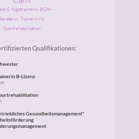
ness & Yogatrainerin, BGM-
Beraterin, Trainerin für
Sportrehabilitation
rtifizierten Qualifikationen:
hwester ​
ainerin B-Lizenz
um
portrehabilitation
m
etriebliches Gesundheitsmanagement"
heitsförderung
liederungsmanagement