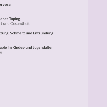
ervosa
sches Taping
t und Gesundheit
tzung, Schmerz und Entzündung
pie im Kindes-und Jugendalter
g